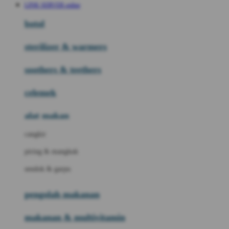
LINK SERVER online
botol
sterilizer & warmers
soothers & teethers
celemek
alat makan
cangkir
piring & mangkuk
sendok & garpu
pengolah makanan
makanan & multivitamin