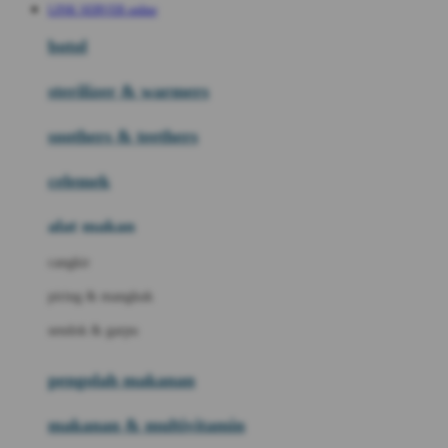
LINK SERVER online
botol
sterilizer & warmers
soothers & teethers
celemek
alat makan
cangkir
piring & mangkuk
sendok & garpu
pengolah makanan
makanan & multivitamin