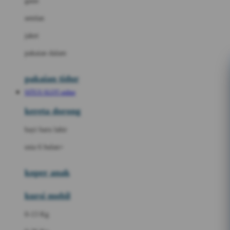
gaun
setelan
jaket
pakaian dalam
pakaian tidur
SITUS SLOT online
kereta dorong
bayi baru lahir
usia 6 bulan+
koper anak
kursi mobil
0-13 Kg